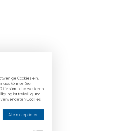
otwenige Cookies ein.
 hinaus können Sie
DDDG für sämtliche weiteren
gung ist freiwillig und
ns verwendeten Cookies
Alle akzeptieren