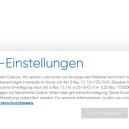
-Einstellungen
et Cookies. Wir setzen zum einen zur Anzeige der Website technisch n
erechtigte Interesse im Sinne von Art. 6 Abs. 1 S. 1 lit. f DS-GVO. Darüber
 eine Einwilligung nach Art. 6 Abs. 1 S. 1 lit. a DS-GVO i.V.m. § 25 Abs. 1 T
en auf bestimmte Cookie-Arten oder gar keine Einwilligung. Diese Einwilli
nftswirkung widerrufen werden. Für weitere Informationen zu den von u
tenschutzhinweis
.
Auswahl bestätigen