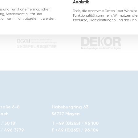
Analytik
ces und Funktionen ermöglichen,
Tools, die anonyme Daten über Website
ung, Servicekontinuität und
Funktionalität sammeln. Wir nutzen die
ption kann nicht abgelehnt werden.
Produkte, Dienstleistungen und das Benu
traße 6-8
Habsburgring 63
nach
56727 Mayen
/ 30 181
T +49 (0)2651 / 96 100
 / 496 3779
F +49 (0)2651 / 96 104