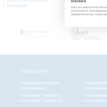
Standard
Impressum
Tools, die wesentliche Servi
einschließlich Identitätsprüf
Standortsicherheit. Diese O
Standorte
Hohenzollernstraße 34
Untere Walls
56068 Koblenz
56626 Ander
T +49 (0)261 / 963 509-0
T +49 (0)2632 
F +49 (0)261 / 963 509-29
F +49 (0)2632