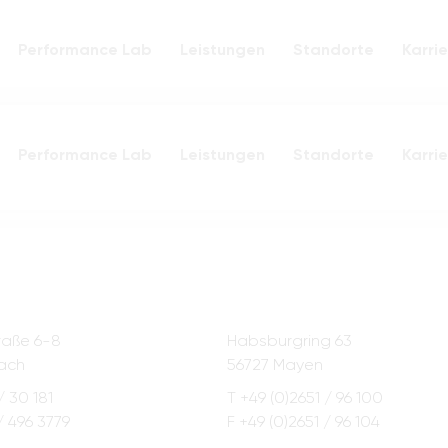
Navigation
Performance Lab
Leistungen
Standorte
Karrie
überspringen
Navigation
Performance Lab
Leistungen
Standorte
Karrie
überspringen
raße 6-8
Habsburgring 63
ach
56727 Mayen
/ 30 181
T +49 (0)2651 / 96 100
/ 496 3779
F +49 (0)2651 / 96 104