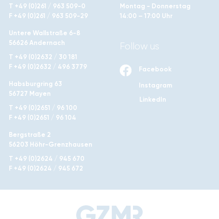
T +49 (0)261 / 963 509-0
Montag - Donnerstag
F +49 (0)261 / 963 509-29
14:00 – 17:00 Uhr
Untere Wallstraße 6-8
56626 Andernach
Follow us
T +49 (0)2632 / 30 181
F +49 (0)2632 / 496 3779
Facebook
Habsburgring 63
Instagram
56727 Mayen
LinkedIn
T +49 (0)2651 / 96 100
F +49 (0)2651 / 96 104
Bergstraße 2
56203 Höhr-Grenzhausen
T +49 (0)2624 / 945 670
F +49 (0)2624 / 945 672