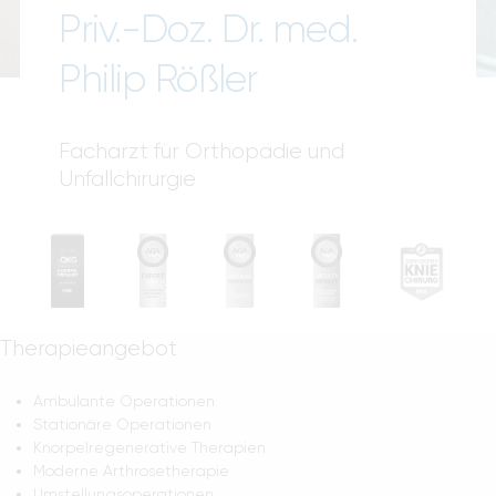
Priv.-Doz. Dr. med.
Blog
Philip Rößler
Facharzt für Orthopädie und
Unfallchirurgie
Ihr Spezialist für Knie und Sprunggelenk/Fuß
Therapieangebot
Ambulante Operationen
Stationäre Operationen
Knorpelregenerative Therapien
Moderne Arthrosetherapie
Umstellungsoperationen