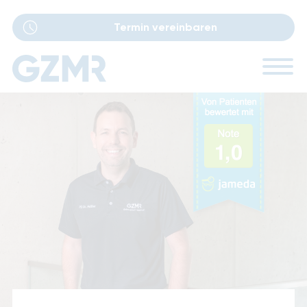
Termin vereinbaren
Navigation
Ärzte
überspringen
Sprechstunden
Leistungen
Performance Lab
Standorte
Karriere